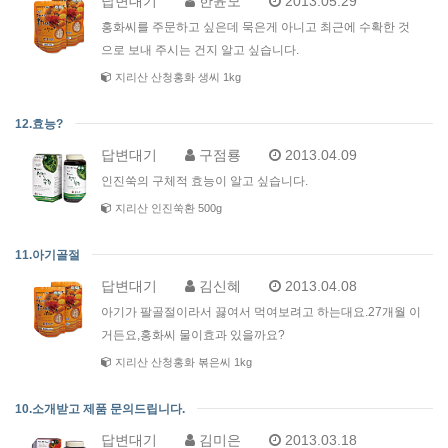
답변대기
한윤모
2013.05.29
홍화씨를 주문하고 싶은데 묵은게 아니고 최근에 수확한 것
으로 보내 주시는 건지 알고 싶습니다.
지리산 산청홍화 생씨 1kg
12.효능?
답변대기
구점룡
2013.04.09
인진쑥의 구체적 효능이 알고 싶습니다.
지리산 인진쑥환 500g
11.아기골절
답변대기
김신혜
2013.04.08
아기가 팔골절이라서 끓여서 먹여보려고 하는대요.27개월 이
거든요,홍화씨 물이효과 있을까요?
지리산 산청홍화 볶은씨 1kg
10.소개받고 제품 문의드립니다.
답변대기
김미은
2013.03.18