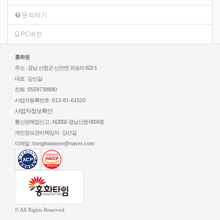
문의하기
PC버전
홍화원
주소 : 경남 산청군 신안면 외송리 622-1
대표 : 강선길
전화 :
0559738880
사업자등록번호 :
613-81-61520
사업자정보확인
통신판매업신고 : 제2002-경남산청-0004호
개인정보관리책임자 : 강선길
이메일 :
honghwawon@naver.com
© All Rights Reserved.