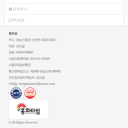
문의하기
PC버전
홍화원
주소 : 경남 산청군 신안면 외송리 622-1
대표 : 강선길
전화 :
0559738880
사업자등록번호 :
613-81-61520
사업자정보확인
통신판매업신고 : 제2002-경남산청-0004호
개인정보관리책임자 : 강선길
이메일 :
honghwawon@naver.com
© All Rights Reserved.