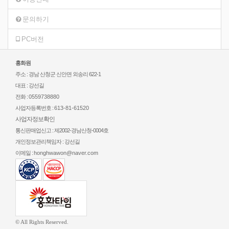
문의하기
PC버전
홍화원
주소 : 경남 산청군 신안면 외송리 622-1
대표 : 강선길
전화 :
0559738880
사업자등록번호 :
613-81-61520
사업자정보확인
통신판매업신고 : 제2002-경남산청-0004호
개인정보관리책임자 : 강선길
이메일 :
honghwawon@naver.com
© All Rights Reserved.