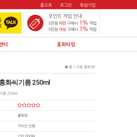
홈으로
로그인
회원가입
센터
홍화타임
홈 >
산청 홍화(8)
홍화씨기름 250ml
름 250ml
홍화원
지리산 산청
130,000원