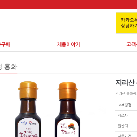
품구매
제품이야기
고객
청 홍화
지리산 
지리산 홍화씨기
고객평점
제조사
원산지
시중가격