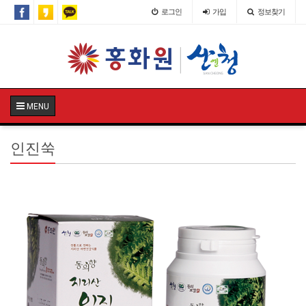
로그인
가입
정보찾기
MENU
인진쑥