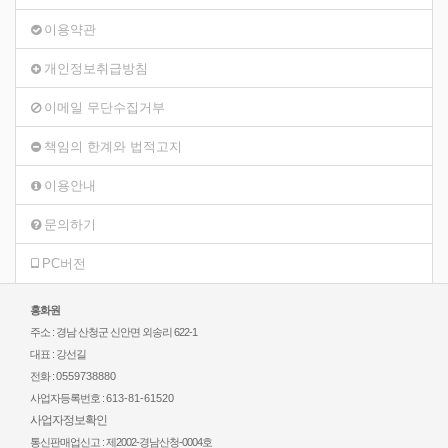
이용약관
개인정보취급방침
이메일 무단수집거부
책임의 한계와 법적고지
이용안내
문의하기
PC버전
홍화원
주소 : 경남 산청군 신안면 외송리 622-1
대표 : 강선길
전화 :
0559738880
사업자등록번호 :
613-81-61520
사업자정보확인
통신판매업신고 : 제2002-경남산청-0004호