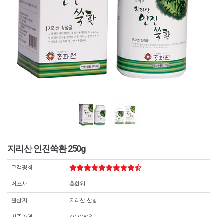
지리산 인진쑥환 250g
고객평점
제조사
홍화원
원산지
지리산 산청