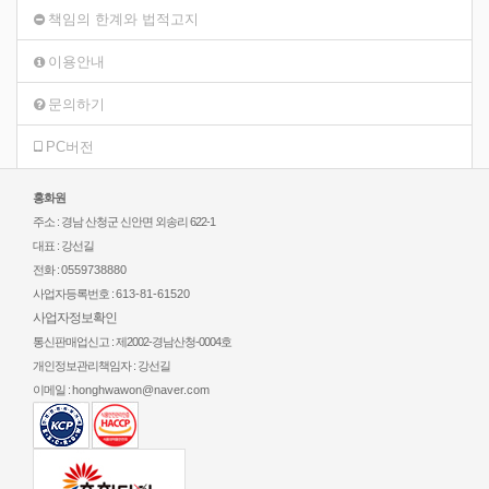
책임의 한계와 법적고지
이용안내
문의하기
PC버전
홍화원
주소 : 경남 산청군 신안면 외송리 622-1
대표 : 강선길
전화 :
0559738880
사업자등록번호 :
613-81-61520
사업자정보확인
통신판매업신고 : 제2002-경남산청-0004호
개인정보관리책임자 : 강선길
이메일 :
honghwawon@naver.com