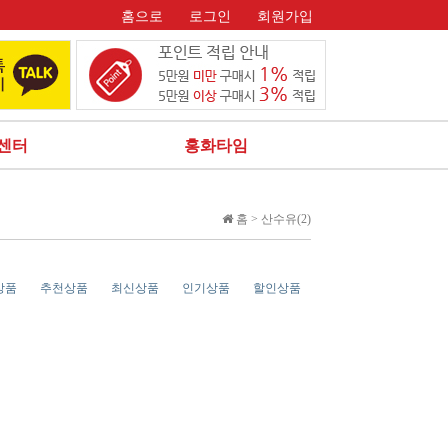
홈으로
로그인
회원가입
센터
홍화타임
홈 >
산수유(2)
상품
추천상품
최신상품
인기상품
할인상품