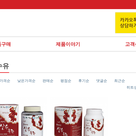
품구매
제품이야기
고객
수유
가격순
낮은가격순
판매순
평점순
후기순
댓글순
최근순
히트