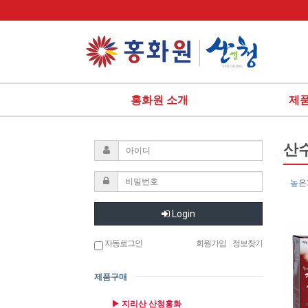
홍화원 소개
제
산
높은
Login
자동로그인
회원가입
|
정보찾기
제품구매
▶ 지리산 산청홍화