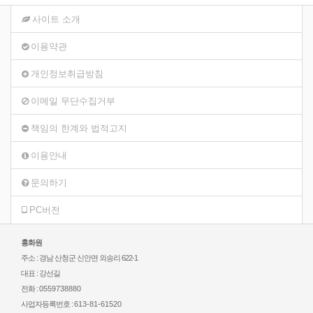
사이트 소개
이용약관
개인정보취급방침
이메일 무단수집거부
책임의 한계와 법적고지
이용안내
문의하기
PC버전
홍화원
주소 : 경남 산청군 신안면 외송리 622-1
대표 : 강선길
전화 :
0559738880
사업자등록번호 :
613-81-61520