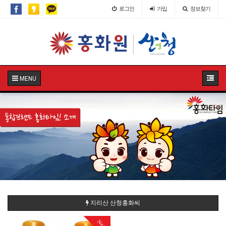
로그인
가입
정보찾기
MENU
지리산 산청홍화씨
New