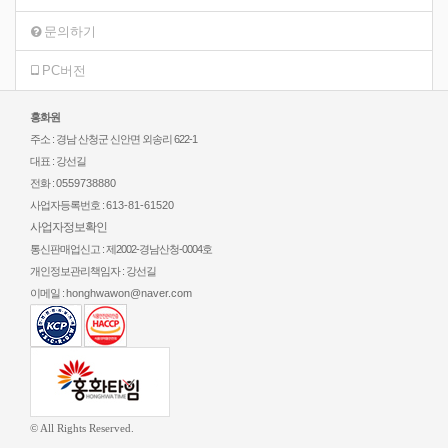
문의하기
PC버전
홍화원
주소 : 경남 산청군 신안면 외송리 622-1
대표 : 강선길
전화 :
0559738880
사업자등록번호 :
613-81-61520
사업자정보확인
통신판매업신고 : 제2002-경남산청-0004호
개인정보관리책임자 : 강선길
이메일 :
honghwawon@naver.com
© All Rights Reserved.