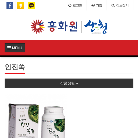
로그인
가입
정보찾기
MENU
인진쑥
상품정렬