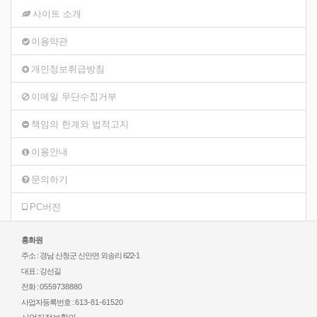
사이트 소개
이용약관
개인정보취급방침
이메일 무단수집거부
책임의 한계와 법적고지
이용안내
문의하기
PC버전
홍화원
주소 : 경남 산청군 신안면 외송리 622-1
대표 : 강선길
전화 :
0559738880
사업자등록번호 :
613-81-61520