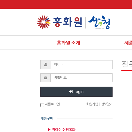
홍화원 소개
제
질
Login
자동로그인
회원가입
|
정보찾기
제품구매
▶ 지리산 산청홍화